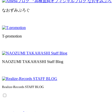
なおずみぶろぐ
T-promotion
NAOZUMI TAKAHASHI Staff Blog
Realize-Records STAFF BLOG