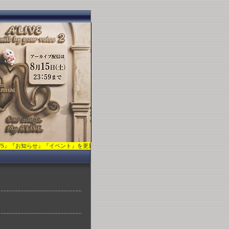
ベント』を更新しました。7/20『NEWS』『お知らせ』2項目を更新しました。7/19『NEWS』