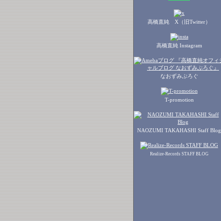
高橋直純 X（旧Twitter）
高橋直純 Instagram
なおずみぶろぐ
T-promotion
NAOZUMI TAKAHASHI Staff Blog
Realize-Records STAFF BLOG