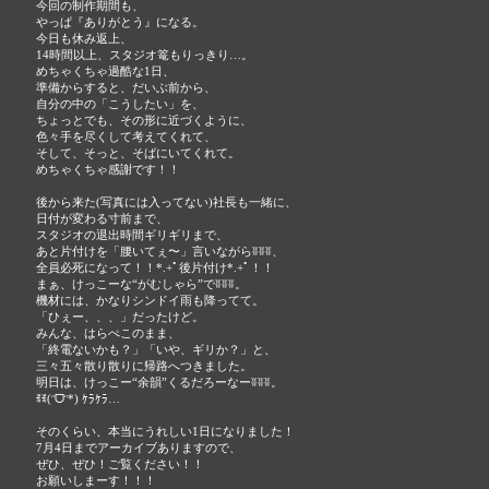
今回の制作期間も、
やっぱ『ありがとう』になる。
今日も休み返上、
14時間以上、スタジオ篭もりっきり…。
めちゃくちゃ過酷な1日、
準備からすると、だいぶ前から、
自分の中の「こうしたい」を、
ちょっとでも、その形に近づくように、
色々手を尽くして考えてくれて、
そして、そっと、そばにいてくれて。
めちゃくちゃ感謝です！！
後から来た(写真には入ってない)社長も一緒に、
日付が変わる寸前まで、
スタジオの退出時間ギリギリまで、
あと片付けを「腰いてぇ〜」言いながらʬʬʬ、
全員必死になって！！*.+ﾟ後片付け*.+ﾟ！！
まぁ、けっこーな“がむしゃら”でʬʬʬ。
機材には、かなりシンドイ雨も降ってて。
「ひぇー、、、」だったけど。
みんな、はらぺこのまま、
「終電ないかも？」「いや、ギリか？」と、
三々五々散り散りに帰路へつきました。
明日は、けっこー“余韻”くるだろーなーʬʬʬ。
ꉂꉂ(ᵔᗜᵔ*) ｹﾗｹﾗ…
そのくらい、本当にうれしい1日になりました！
7月4日までアーカイブありますので、
ぜひ、ぜひ！ご覧ください！！
お願いしまーす！！！