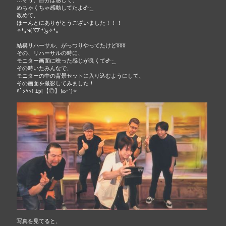
めちゃくちゃ感動してたよᕷ·͜· ︎︎
改めて、
ほーんとにありがとうございました！！！
✧*｡٩(ˊᗜˋ*)و✧*｡
結構リハーサル、がっつりやってたけどʬʬʬ
その、リハーサルの時に、
モニター画面に映った感じが良くてᕷ·͜· ︎︎
その時いたみんなで、
モニターの中の背景セットに入り込むようにして、
その画面を撮影してみました！
ﾊﾟｼｬｯ! Σp[【◎】]ω･´)✧
写真を見てると、