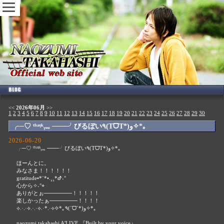
<<
2026年06月
>>
1
2
3
4
5
6
7
8
9
10
11
12
13
14
15
16
17
18
19
20
21
22
23
24
25
26
27
28
29
30
╭─♡ ᵗʱᵃᵑᵏᵧₒᵤ ───╯びるぼい٩(TᗜT*)و✧*｡
2026-06-20
╭─♡ ᵗʱᵃᵑᵏᵧₒᵤ ───╯びるぼい٩(TᗜT*)و✧*｡
ほーんとに。
みなさま！！！！！！
gratitude•*¨*•.¸¸*ᕷ˖°
心から✧˖°⌖
ありがとぉ───────！！！！！
楽しかったぁ───────！！！！
⟡.·.·⟡.·.·⟡.·*.·⟡✧*｡٩(ˊᗜˋ*)و✧*｡
naozumi takahashi A'LIVE 『Built by your voice』