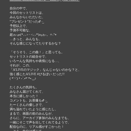
自分の中で、
今回のセットリストは、
みんなからいただいた、
“プレゼント”だったᕷ·͜·
予想以上で、
予測不可能な、
超ゎ‹₍₍ο(*⸝⸝˃ ᵕ ˂⸝⸝*)ο₎₎ゎ‹。✧˖°⌖
…きっと、みんなも、
そんな感じになってたりするかな？
「そうそう、この曲！」と思っても。
セットリストの組合せで、
いろーんな気持ちや表情になる…、
それが、この、
「A'LIVEのマジック」なんじゃないのかな？と、
強く感じたA'LIVE #びるぼい だった!!
( *ˊᵕˋ)＊॰ॱ.•*¨*•.¸¸♪
たくさんの気持ち。
みなさん届けてくれて、
本当に嬉しかった！
コメントも、お茶爆もᕷ·͜· ︎︎
たーくさんの優しさで、
満ち溢れていたように感じたし、
まるで、画面の前のみんなが、
さらに、アーカイブ参加のみんなまでも、
一緒にそこで声を出してくれてるようで、
配信なのに、リアル感がすごかった！
…そう、自分は感じて、