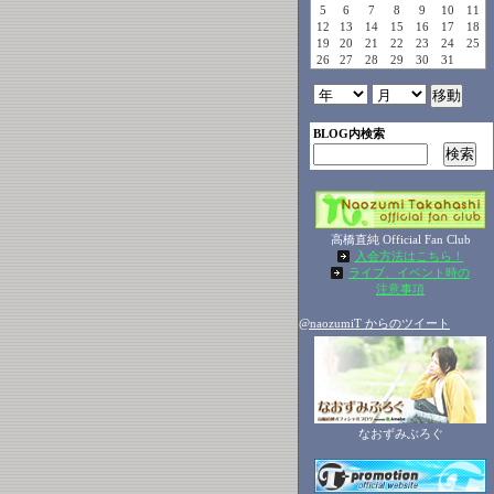
5
6
7
8
9
10
11
12
13
14
15
16
17
18
19
20
21
22
23
24
25
26
27
28
29
30
31
BLOG内検索
高橋直純 Official Fan Club
入会方法はこちら！
ライブ、イベント時の
注意事項
@naozumiT からのツイート
なおずみぶろぐ