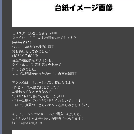
とりスタ←浸透しなさそうʬʬʬ
ぷっくりしてて、めちゃ可愛いෆでしょ！？
(≖͈́ㅂ≖͈̀ )ﾆﾔﾆﾔ
ついに、本物の神様的にʬʬʬ、
翼もあしらってみました！
( bﾟ³ﾟ)bﾟ³ﾟ)bﾟ³ﾟ)b
台座の遺跡的なデザインも、
タイトルロゴに雰囲気を合わせて、
作ってみました。
なにげに時間かかった力作！←自画自賛ʬʬʬ
アクスタは、すこーしお買い得になるよう、
2体セットでの販売にしましたᕷ·͜· ︎︎
…伝わってなさそうなので、
٩(TᗜT*)و✧*｡書いてみた…よっʬʬʬ
ぜひ手に取っていただけるとうれしいです！！
一緒に、真夏の、とりバカンスを楽しみましょうᕷ·͜·
そして、Tシャツのセットでご購入いただくと、
なんとスペシャル缶バッジが特典でもらえます！
ｷｬ─ヽ(◍˃ᗜ˂◍)ﾉ─!!