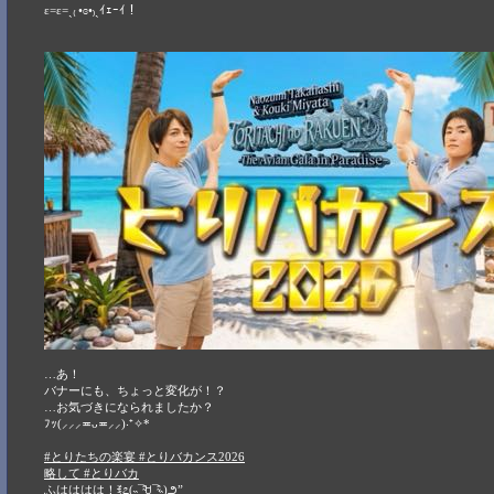
ε=ε=ˎ₍ •ɞ•₎ˏｲｪｰｲ！
…あ！
バナーにも、ちょっと変化が！？
…お気づきになられましたか？
ﾌｯ(⸝⸝⸝≖ᴗ≖​⸝⸝)‧⁺✧*
#とりたちの楽宴 #とりバカンス2026
略して #とりバカ
ふはははは！ꉂ೭(˵¯̴͒ꇴ¯̴͒˵)౨”