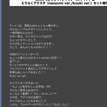
Tシャツは、普段もめちゃくちゃ着やすい、
そんなシンプルデザインにしたくて、
一色印刷なんだけど、
その一色は、ラメ入りインクなので、
ちょっとキラッとして、
さりげなくテンション上がりますᕷ·͜· ︎︎
そして、めちゃくちゃかわいい！！
今回のイベントバナーで、
ちょっと変えたのがタイトルのロゴ文字！！
ദ്ദി ˉ͈̀꒳ˉ͈́ )✧
Tシャツのデザインと揃えたくて、
アルファベット表記にしてデザインして、
朱雀もあしらってみました！！
わぉ( ॣ ö ॣ)ෆ
キャラクターが大きいと、
「ちょっと恥ずかしいお年頃」ʬʬʬ
そんなご意見もあるので、
ちっちゃく配置*.+ﾟ ﾌｯ(⸝⸝⸝≖ᴗ≖​⸝⸝)‧⁺✧*
その分、アクスタの台紙で、
キャラをちょっと大きめにして、
しかも、フルカラーのデザインにしてみましたよ！