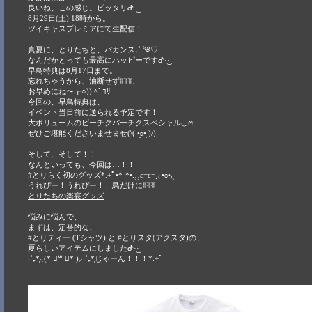
良いね、この感じ。ピッタリᕷ·͜· ︎︎
8月29日(土) 18時から。
ツイキャスプレミアにて生配信！
真夏に、とりたちと、バカンス₊˚.༄♡
なんだかとっても最高にハッピーですᕷ·͜· ︎︎
早鳥特典は8月17日まで。
忘れちゃうから、油断せずʬʬʬ、
お早めにね〜┏○)) ﾍﾟｺﾘ
今回の、早鳥特典は、
イベント当日前に送られる予定です！
大ボリュームのピーチクパーチクスペシャル◡̈ෆ
ぜひご堪能くださいませませ(\( •͈ʚ•͈ )/)
そして、そして！！
なんといっても、今回は…！！
#とりらく初のグッズ*.+ﾟ•*¨*•.¸¸ε=ε=ˎ₍ •ɞ•₎ˏ
うれぴー！うれぴー！←鳥だけにʬʬʬ
とりたちの楽宴グッズ
悩みに悩んで、
まずは、定番的な、
#とりティー (Tシャツ) と #とりスタ(アクスタ)の、
夏らしいアイテムにしましたᕷ·͜· ︎︎
‧˚₊*̥⸜(* ॑꒳ ॑* )⸝‧˚₊*̥じゃーん！！！*.+ﾟ