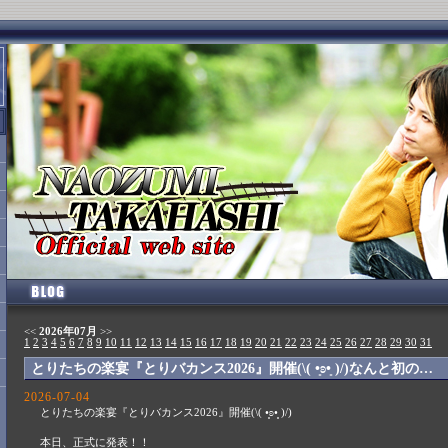
<<
2026年07月
>>
1
2
3
4
5
6
7
8
9
10
11
12
13
14
15
16
17
18
19
20
21
22
23
24
25
26
27
28
29
30
31
とりたちの楽宴『とりバカンス2026』開催(\( •͈ʚ•͈ )/)なんと初の…
2026-07-04
とりたちの楽宴『とりバカンス2026』開催(\( •͈ʚ•͈ )/)
本日、正式に発表！！