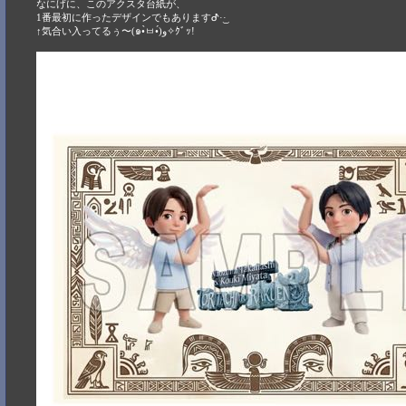
なにげに、このアクスタ台紙が、
1番最初に作ったデザインでもありますᕷ·͜· ︎︎
↑気合い入ってるぅ〜(๑•̀ㅂ•́)و✧ｸﾞｯ!