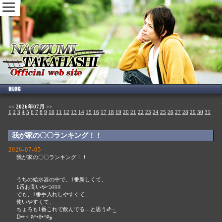
<<
2026年07月
>>
1
2
3
4
5
6
7
8
9
10
11
12
13
14
15
16
17
18
19
20
21
22
23
24
25
26
27
28
29
30
31
我が家の〇〇ランキング！！
2026-07-05
我が家の〇〇ランキング！！
うちの給水器の中で、1番新しくて、
1番お高いやつʬʬʬ
でも、1番手入れしやすくて、
使いやすくて、
ちょろも1番これで飲んでる…と思うᕷ·͜· ︎︎
ᗦ↞◃ ฅ^•ꈊ•^ฅو