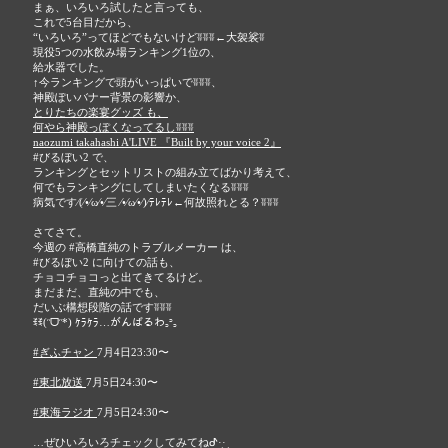
まぁ、いろいろ試したと言っても、
これで5台目だから、
“いろいろ”ってほどでもないけどʬʬʬ←大袈裟ʬ
現役5つの水飲み場ランキング1位の、
給水器でした。
↑今ランキングで頭がいっぱいでʬʬʬ、
神殿ぽいバナー背景の影響か、
とりたちの楽宴グッズ も、
何やら神殿っぽくなってるしʬʬʬ
naozumi takahashi A'LIVE 『Built by your voice 2』
#びるぼい2 で、
ランキングとセットリストの組み立てばかり考えて、
何でもランキングにしてしまいたくなるʬʬʬ
病気です⁄(⁄•⁄ω⁄•⁄三 ⁄•⁄ω⁄•⁄)⁄ﾃﾚﾃﾚ←何故照れとる？ʬʬʬ
さてさて。
今週の #高橋直純のトラブルメーカー は、
#びるぼい2 に向けての話も、
チョコチョコっと出てきてるけど。
まだまだ、直純の中でも、
だいぶ構想段階の話ですʬʬʬ
ꉂꉂ(ᵔᗜᵔ*) ｹﾗｹﾗ…がんばるわ꜆꜄꜆
#ぎふチャン
7月4日23:30〜
#東北放送
7月5日24:30〜
#東海ラジオ
7月5日24:30〜
…ぜひいろいろチェックしてみてねᕷ·͜· ︎︎