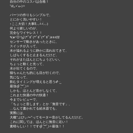
自分の中のコスパは合格！
"d(｡•`ω-)✧
パーツの作りもシンプルで、
とにかく洗いやすい！
↑ここ大切！大事ჱ̒⸝⸝•̀֊•́⸝⸝)
何より嬉しいのが、
完全なワイヤレス！！
٩(๑ᵒ ᗜ ᵒ)و ̑̑(*ﾟﾛﾟ(*ﾟﾛﾟ(*ﾟﾛﾟ)ｫｫｫｵｵ
センサーで動きがあったときに、
スイッチが入って、
水が溢れるように静かに流れ出てきて、
しばらくすると止まるんだけど、
それがまたほんとにちょうどいい。
ちょっと動くと光って、
水が出てくるので、
猫ちゃんたち的にも目が行くので、
気になって、
飲むタイミングが増えると思うᕷ·͜· ︎︎
最強ദ്ദി ˉ͈̀꒳ˉ͈́ )✧
しかも、ほとんど音がしなくて、
これまた快適の中の快適！
今までレビューで、
「ちょっと音します」とか「無音です」、
…なんて書かれてる給水器でも、
実際には、
大概“ぶびぃ〜”ってモーター音がしてるんだけど。
これに関しては、ほんとに無音に近い！
素晴らしい！！ですദ്ദി ˉ͈̀꒳ˉ͈́ )✧最強！！