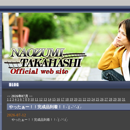
<<
2026年07月
>>
1
2
3
4
5
6
7
8
9
10
11
12
13
14
15
16
17
18
19
20
21
22
23
24
25
26
27
28
29
30
31
やったぁー！！完成品到着！！- ̗̀( ˶'ᵕ'˶) ̖́-
2026-07-12
やったぁー！！完成品到着！！- ̗̀( ˶'ᵕ'˶) ̖́-