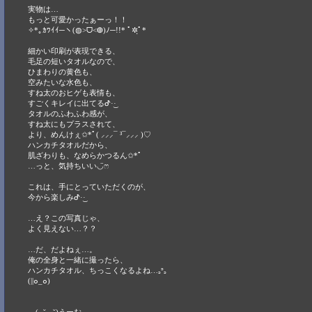
実物は…
もっと可愛かったぁーっ！！
✧*｡ｶﾜｲｲ─ヽ(◍˃ᗜ˂◍)ﾉ─!!* ﾟ✲ฺﾟ*
細かい印刷が表現できる、
毛足の短いタオルなので、
ひまわりの黄色も、
空みたいな水色も、
すね太のおヒゲも表情も、
すごくキレイに出てるᕷ·͜· ︎︎
タオルのふわふわ感が、
すね太にもプラスされて、
より、めんけぇ✩*ﾟ( ⸝⸝⸝¯ ³¯⸝⸝⸝ )♡
ハンカチタオルだから、
肌ざわりも、なめらかつるん✩*ﾟ
…っと、気持ちいい◡̈ෆ
これは、手にとっていただくのが、
今から楽しみᕷ·͜· ︎︎
…え？この写真じゃ、
よく見えない…？？
…だ、だよねぇ…。
俺の全身と一緒に撮ったら、
ハンカチタオル、ちっこくなるよね…꜆꜄꜆
(||๐_๐)
…( -˘ ̫ -˘)うーむ…。