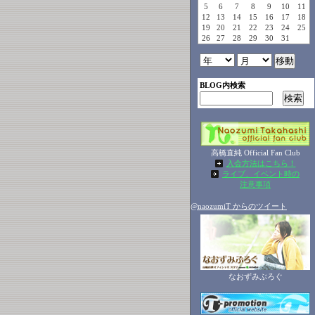
5
6
7
8
9
10
11
12
13
14
15
16
17
18
19
20
21
22
23
24
25
26
27
28
29
30
31
BLOG内検索
高橋直純 Official Fan Club
入会方法はこちら！
ライブ、イベント時の
注意事項
@naozumiT からのツイート
なおずみぶろぐ