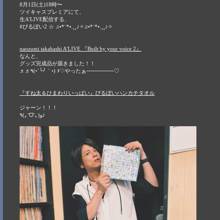
8月1日(土)18時〜
ツイキャスプレミアにて、
生A'LIVE配信する、
#びるぼい2 ☆ ♫•*¨*•.¸¸♪✧♫•*¨*•.¸¸♪✧
naozumi takahashi A'LIVE 『Built by your voice 2』
なんと、
グッズ完成品が届きました！！
♬♬٩(◦´╰╯｀◦) ۶♡やったぁ───────♡
『すね太＆ひまわりいっぱい』びるぼいハンカチタオル
ジャーン！！！
٩(｡ᵔᗜᵔ｡)و♪