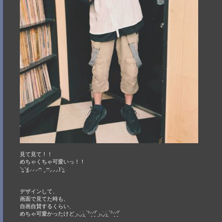
見て見て！！
めちゃくちゃ可愛いっ！！
⸌̷̻ ⸌̷̻(⸝⸝⸝ෆ ̫ ෆ⸝⸝⸝)⸌̷̻
デザインして、
画面で見てた時も、
自画自賛するくらい、
めちゃ可愛かったけどˏ₍⸜̠̇⸝̠̇₎ˎ ̀⁽⸌̠̇⸍̠̇⁾ ́ˏ₍⸜̠̇⸝̠̇₎ˎ ̀⁽⸌̠̇⸍̠̇⁾ ́