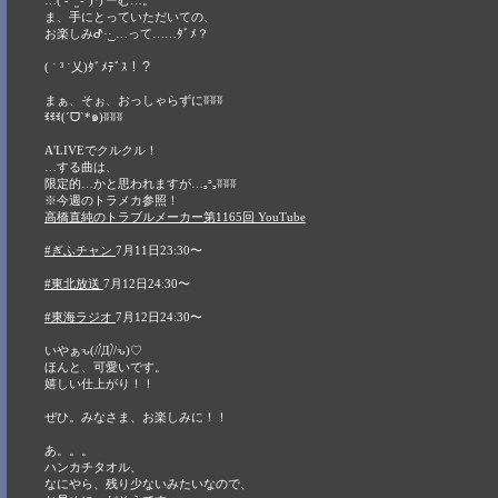
ま、手にとっていただいての、
お楽しみᕷ·͜· ︎︎…って……ﾀﾞﾒ？
( ˙ ³ ˙乂)ﾀﾞﾒﾃﾞｽ！？
まぁ、そぉ、おっしゃらずにʬʬʬ
ꉂꉂꉂ(ˊᗜˋ*๑)ʬʬʬ
A'LIVEでクルクル！
…する曲は、
限定的…かと思われますが…꜆꜄꜆ʬʬʬ
※今週のトラメカ参照！
高橋直純のトラブルメーカー第1165回 YouTube
#ぎふチャン
7月11日23:30〜
#東北放送
7月12日24:30〜
#東海ラジオ
7月12日24:30〜
いやぁԅ(//́Д/̀/ԅ)♡
ほんと、可愛いです。
嬉しい仕上がり！！
ぜひ。みなさま、お楽しみに！！
あ。。。
ハンカチタオル、
なにやら、残り少ないみたいなので、