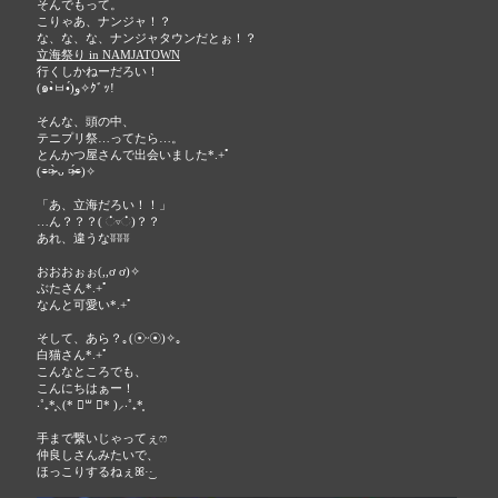
そんでもって。
こりゃあ、ナンジャ！？
な、な、な、ナンジャタウンだとぉ！？
立海祭り in NAMJATOWN
行くしかねーだろい！
(๑•̀ㅂ•́)و✧ｸﾞｯ!
そんな、頭の中、
テニプリ祭…ってたら…。
とんかつ屋さんで出会いました*.+ﾟ
(⌯︎¤̴̶̷̀ ᴗ ¤̴̶̷́⌯︎)✧
「あ、立海だろい！！」
…ん？？？( ்▿்)？？
あれ、違うなʬʬʬ
おおおぉぉ(,,ơ ơ)✧
ぶたさん*.+ﾟ
なんと可愛い*.+ﾟ
そして、あら？｡(☉ᵕ☉)✧｡
白猫さん*.+ﾟ
こんなところでも、
こんにちはぁー！
‧˚₊*̥⸜(* ॑꒳ ॑* )⸝‧˚₊*̥
手まで繋いじゃってぇෆ
仲良しさんみたいで、
ほっこりするねぇꕤ︎︎·͜· ︎︎