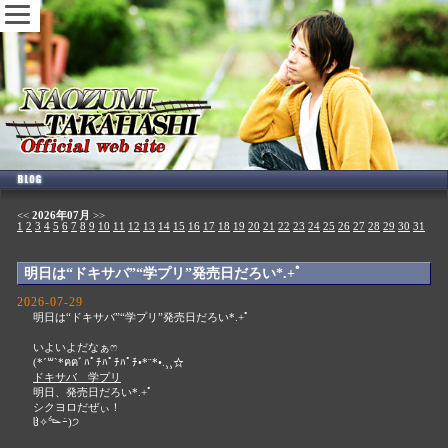
<<
2026年07月
>>
1
2
3
4
5
6
7
8
9
10
11
12
13
14
15
16
17
18
19
20
21
22
23
24
25
26
27
28
29
30
31
明日は“ドキサバ”“学プリ”発売日だろい*.+ﾟ
2026-07-29
明日は“ドキサバ”“学プリ”発売日だろい*.+ﾟ
いよいよだなぁෆ
(*´꒳`*ฅฅﾞﾊﾟﾁﾊﾟﾁﾊﾟﾁ•*¨*•.¸¸☆
ドキサバ 学プリ
明日、発売日だろい*.+ﾟ
シクヨロだぜぃ！
ჱ̒✧°́⌳ｰ́)੭