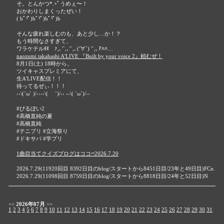
そ。とんかつ*.+ﾟうめぇ〜！
おかわりしまくったぜい！
( bﾟ³ﾟ)bﾟ³ﾟ)bﾟ³ﾟ)b
そんな疲れ楽しむのも、あと少し…か！？
もう時間なさすぎて、
ワラケテルꉂꉂ ｧ,､'`,､'`,､('∀`) '`,､ｱﾊﾊ…
naozumi takahashi A'LIVE 『Built by your voice 2』頼むぜ！
8月1日(土) 18時から。
ツイキャスプレミアにて、
生A'LIVE配信！！
待ってるぜぃ！！！
‹‹\(´ω` )/››‹‹\( ´)/›› ‹‹\( ´ω`)/››
#びるぼい2
#高橋直純の夏
#高橋直純
#テニプリ #立海祭り
#ドキサバ #学プリ
1曲目当てクイズブログはココෆ2026.7.20
2026.7.29(11920回目 8392日目のblog/スタートから8451日目/23年と49日目)FCn.
2026.7.29(11098回目 8759日目のblog/スタートから8818日目/24年と52日目)N
<<
2026年07月
>>
1
2
3
4
5
6
7
8
9
10
11
12
13
14
15
16
17
18
19
20
21
22
23
24
25
26
27
28
29
30
31