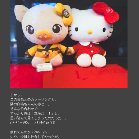
しかし。
この黄色とのカラーリングと、
隣の白猫ちゃんの赤と…、
そんな色合わせで、
すっかり俺は「立海だ！！」と、
思い込んで見てしまったのだった…。
( ｰ̀֊ｰ́ )✧ｷﾗﾝ。…ｵﾇｼﾓﾀﾞﾛｨ？ʬ
疲れてんのか？ｱﾊﾊ…꜆꜄꜆
いや、今日も外食してやったぜ。