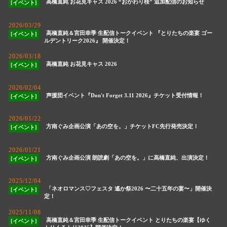
高橋直純 お花見キャス 2026 “おかわり桜” 追加配信のお知らせ
[イベント]
2026/03/29
高橋直純＆宮田幸季 生配信トークイベント 『とりたちの楽宴 ゴー
[イベント]
ルデントリーク2026』 開催決定！
2026/03/18
高橋直純 お花見キャス 2026
[イベント]
2026/02/04
声援団イベント『Don't Forget 3.11 2026』チケット受付情報！
[イベント]
2026/01/22
方南ぐみ企画公演「あの空を。」チケットFC先行発売決定！
[イベント]
2026/01/21
方南ぐみ企画公演 朗読劇「あの空を。」に高橋直純、出演決定！
[イベント]
2025/12/04
「ネオロマンス♡フェスタ 遙か祭2026 〜二十五年の宴〜」開催決
[イベント]
定！
2025/11/08
高橋直純＆宮田幸季 生配信トークイベント とりたちの楽宴【ゆく
[イベント]