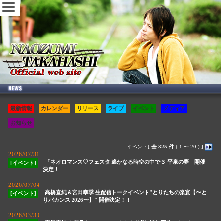
最新情報
カレンダー
リリース
ライブ
イベント
メディア
お知らせ
イベント[
全 325 件
( 1 〜 20 ) ]
2026/07/31
「ネオロマンス♡フェスタ 遙かなる時空の中で３ 平泉の夢」開催
[イベント]
決定！
2026/07/04
高橋直純＆宮田幸季 生配信トークイベント"とりたちの楽宴【〜と
[イベント]
りバカンス 2026〜】" 開催決定！！
2026/03/30